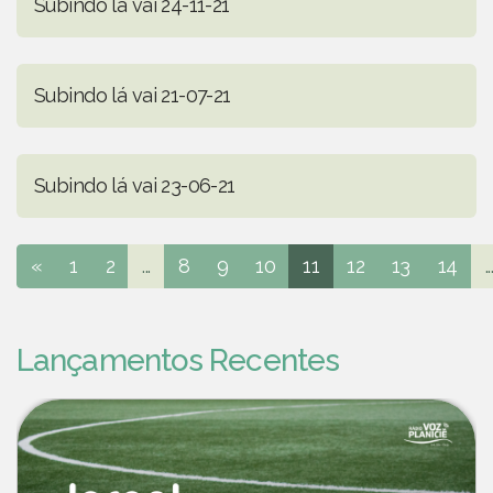
Subindo lá vai 24-11-21
Subindo lá vai 21-07-21
Subindo lá vai 23-06-21
«
1
2
...
8
9
10
11
12
13
14
..
Lançamentos Recentes