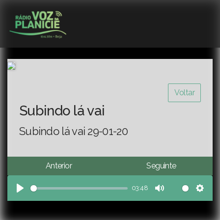
Voltar
Subindo lá vai
Subindo lá vai 29-01-20
Anterior
Seguinte
03:48
Play
Mute
Sett