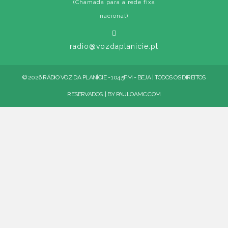
(Chamada para a rede fixa
nacional)
radio@vozdaplanicie.pt
© 2026 RÁDIO VOZ DA PLANÍCIE - 104.5FM - BEJA | TODOS OS DIREITOS
RESERVADOS. | BY
PAULOAMC.COM