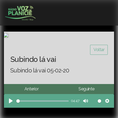
Voltar
Subindo lá vai
Subindo lá vai 05-02-20
Anterior
Seguinte
04:47
Play
Mute
Sett