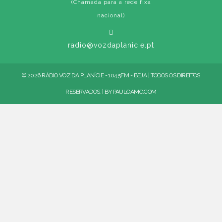
(Chamada para a rede fixa
nacional)
radio@vozdaplanicie.pt
© 2026 RÁDIO VOZ DA PLANÍCIE - 104.5FM - BEJA | TODOS OS DIREITOS
RESERVADOS. | BY
PAULOAMC.COM