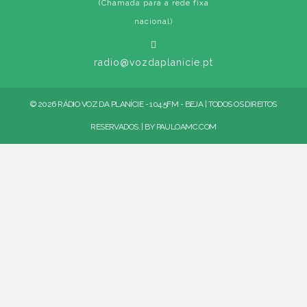
(Chamada para a rede fixa
nacional)
radio@vozdaplanicie.pt
© 2026 RÁDIO VOZ DA PLANÍCIE - 104.5FM - BEJA | TODOS OS DIREITOS
RESERVADOS. | BY
PAULOAMC.COM