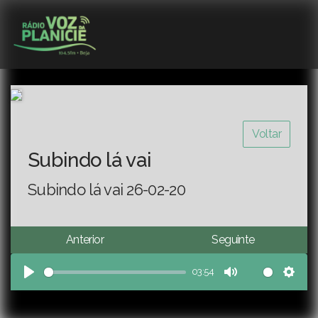
Voltar
Subindo lá vai
Subindo lá vai 26-02-20
Anterior
Seguinte
03:54
Play
Mute
Sett