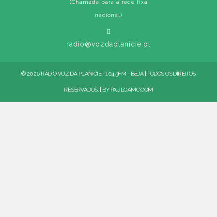
(Chamada para a rede fixa
nacional)
radio@vozdaplanicie.pt
© 2026 RÁDIO VOZ DA PLANÍCIE - 104.5FM - BEJA | TODOS OS DIREITOS
RESERVADOS. | BY
PAULOAMC.COM