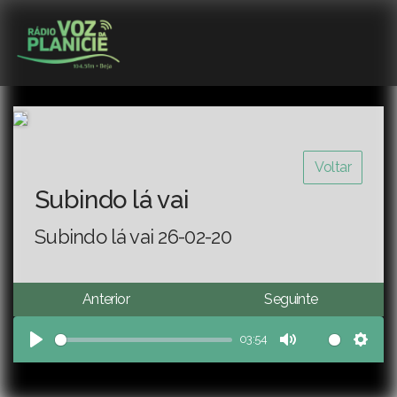
Voltar
Subindo lá vai
Subindo lá vai 26-02-20
Anterior
Seguinte
03:54
Play
Mute
Sett