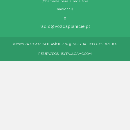
(Chamada para a rede fixa
nacional)
radio@vozdaplanicie.pt
© 2026 RÁDIO VOZ DA PLANÍCIE - 104.5FM - BEJA | TODOS OS DIREITOS
RESERVADOS. | BY
PAULOAMC.COM