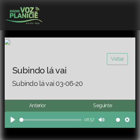
Voltar
Subindo lá vai
Subindo lá vai 03-06-20
Anterior
Seguinte
06:57
Play
Mute
Sett