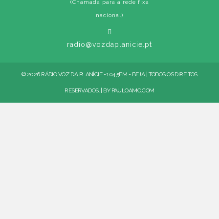
(Chamada para a rede fixa
nacional)
radio@vozdaplanicie.pt
© 2026 RÁDIO VOZ DA PLANÍCIE - 104.5FM - BEJA | TODOS OS DIREITOS
RESERVADOS. | BY
PAULOAMC.COM