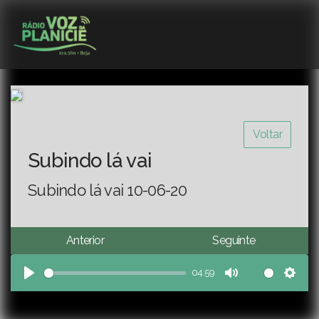
Voltar
Subindo lá vai
Subindo lá vai 10-06-20
Anterior
Seguinte
04:59
Play
Mute
Sett