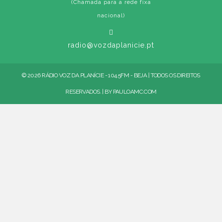
(Chamada para a rede fixa
nacional)
radio@vozdaplanicie.pt
© 2026 RÁDIO VOZ DA PLANÍCIE - 104.5FM - BEJA | TODOS OS DIREITOS
RESERVADOS. | BY
PAULOAMC.COM