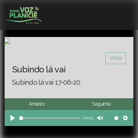
Voltar
Subindo lá vai
Subindo lá vai 17-06-20
Anterior
Seguinte
04:43
Play
Mute
Sett