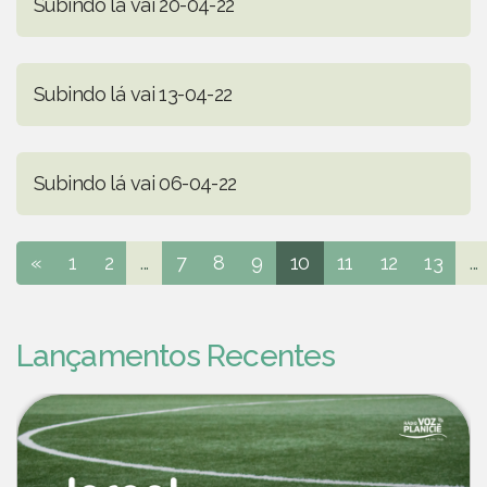
Subindo lá vai 20-04-22
Subindo lá vai 13-04-22
Subindo lá vai 06-04-22
«
1
2
...
7
8
9
10
11
12
13
...
Lançamentos Recentes