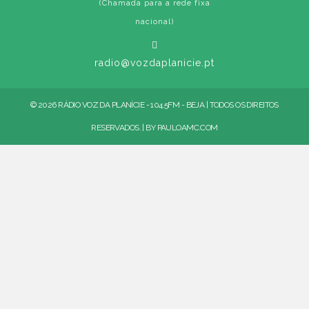
(Chamada para a rede fixa
nacional)
radio@vozdaplanicie.pt
© 2026 RÁDIO VOZ DA PLANÍCIE - 104.5FM - BEJA | TODOS OS DIREITOS
RESERVADOS. | BY
PAULOAMC.COM