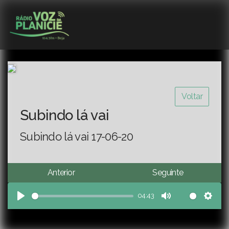
Voltar
Subindo lá vai
Subindo lá vai 17-06-20
Anterior
Seguinte
04:43
Play
Mute
Sett