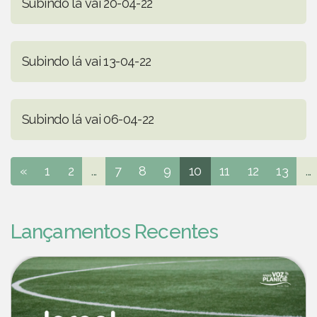
Subindo lá vai 20-04-22
Subindo lá vai 13-04-22
Subindo lá vai 06-04-22
«
1
2
...
7
8
9
10
11
12
13
...
Lançamentos Recentes