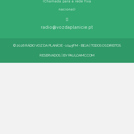
(Chamada para a rede fixa
nacional)
radio@vozdaplanicie.pt
© 2026 RÁDIO VOZ DA PLANÍCIE - 104.5FM - BEJA | TODOS OS DIREITOS
RESERVADOS. | BY
PAULOAMC.COM