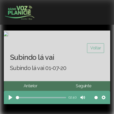
Voltar
Subindo lá vai
Subindo lá vai 01-07-20
Anterior
Seguinte
02:40
Play
Mute
Sett