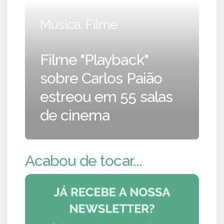
Música, Filme
Filme "Playback"
sobre Carlos Paião
estreou em 55 salas
de cinema
Acabou de tocar...