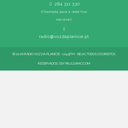
284 311 330
(Chamada para a rede fixa
nacional)
radio@vozdaplanicie.pt
© 2026 RÁDIO VOZ DA PLANÍCIE - 104.5FM - BEJA | TODOS OS DIREITOS
RESERVADOS. | BY
PAULOAMC.COM