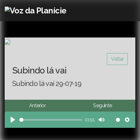
Voltar
Subindo lá vai
Subindo lá vai 29-07-19
Anterior
Seguinte
03:55
Play
Mute
Sett