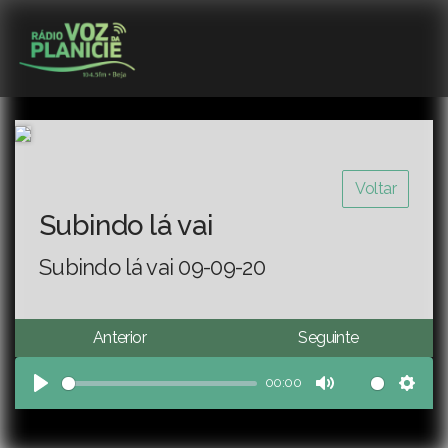
Voltar
Subindo lá vai
Subindo lá vai 09-09-20
Anterior
Seguinte
00:00
Play
Mute
Sett