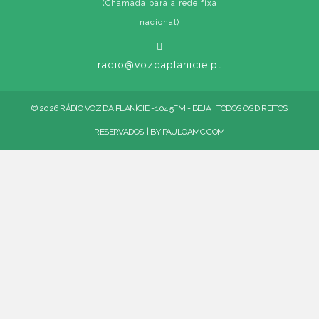
(Chamada para a rede fixa
nacional)
radio@vozdaplanicie.pt
© 2026 RÁDIO VOZ DA PLANÍCIE - 104.5FM - BEJA | TODOS OS DIREITOS
RESERVADOS. | BY
PAULOAMC.COM