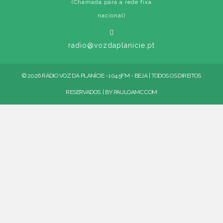
(Chamada para a rede fixa
nacional)
radio@vozdaplanicie.pt
© 2026 RÁDIO VOZ DA PLANÍCIE - 104.5FM - BEJA | TODOS OS DIREITOS
RESERVADOS. | BY
PAULOAMC.COM