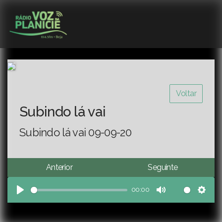
Voltar
Subindo lá vai
Subindo lá vai 09-09-20
Anterior
Seguinte
00:00
Play
Mute
Sett