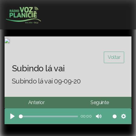
Voltar
Subindo lá vai
Subindo lá vai 09-09-20
Anterior
Seguinte
00:00
Play
Mute
Sett