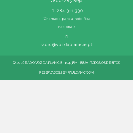
7800-285 Beja
284 311 330
(Chamada para a rede fixa
nacional)
radio@vozdaplanicie.pt
© 2026 RÁDIO VOZ DA PLANÍCIE - 104.5FM - BEJA | TODOS OS DIREITOS
RESERVADOS. | BY
PAULOAMC.COM