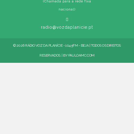
(Chamada para a rede fixa
nacional)
radio@vozdaplanicie.pt
© 2026 RÁDIO VOZ DA PLANÍCIE - 104.5FM - BEJA | TODOS OS DIREITOS
RESERVADOS. | BY
PAULOAMC.COM