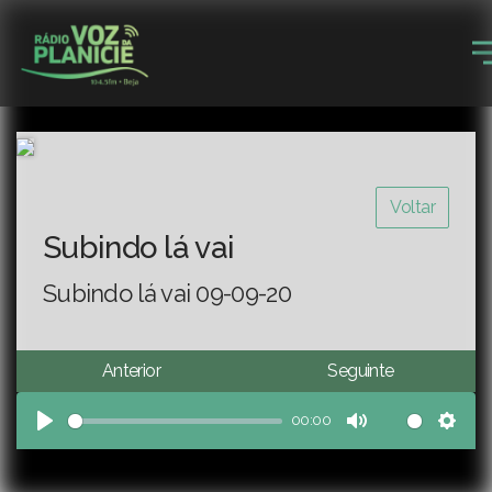
Voltar
Subindo lá vai
Subindo lá vai 09-09-20
Anterior
Seguinte
00:00
Play
Mute
Sett