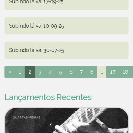
Subindo lá vai 17-09-25
Subindo lá vai 10-09-25
Subindo lá vai 30-07-25
«
1
2
3
4
5
6
7
8
...
17
18
Lançamentos Recentes