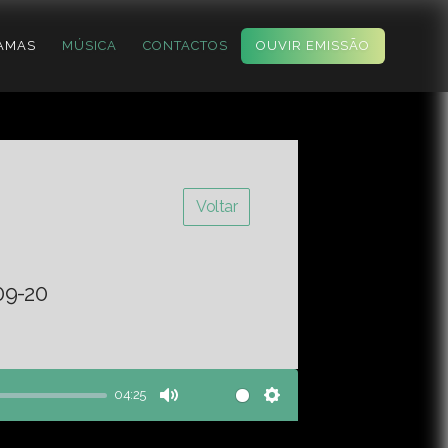
AMAS
MÚSICA
CONTACTOS
OUVIR EMISSÃO
Voltar
09-20
04:25
Mute
Settings