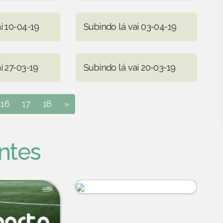
i 10-04-19
Subindo lá vai 03-04-19
i 27-03-19
Subindo lá vai 20-03-19
16
17
18
»
ntes