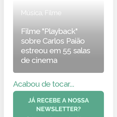
Música, Filme
Filme "Playback"
sobre Carlos Paião
estreou em 55 salas
de cinema
Acabou de tocar...