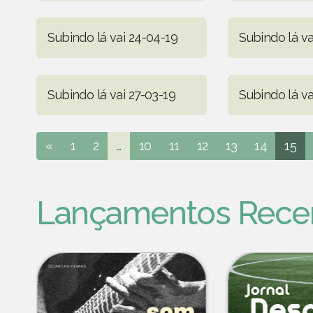
Subindo lá vai 24-04-19
Subindo lá va
Subindo lá vai 27-03-19
Subindo lá va
«
1
2
...
10
11
12
13
14
15
Lançamentos Rece