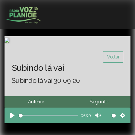
Voltar
Subindo lá vai
Subindo lá vai 30-09-20
Anterior
Seguinte
05:09
Play
Mute
Sett