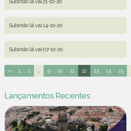
Subindo lá vai 21-10-20
Subindo lá vai 14-10-20
Subindo lá vai 07-10-20
«
1
2
...
9
10
11
12
13
14
15
Lançamentos Recentes