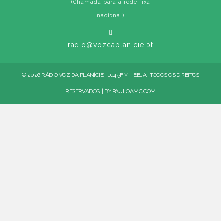
(Chamada para a rede fixa
nacional)
radio@vozdaplanicie.pt
© 2026 RÁDIO VOZ DA PLANÍCIE - 104.5FM - BEJA | TODOS OS DIREITOS
RESERVADOS. | BY
PAULOAMC.COM