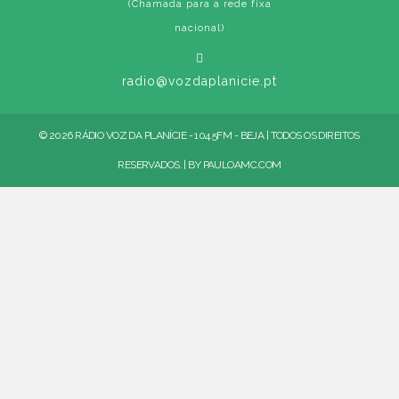
(Chamada para a rede fixa
nacional)
radio@vozdaplanicie.pt
© 2026 RÁDIO VOZ DA PLANÍCIE - 104.5FM - BEJA | TODOS OS DIREITOS
RESERVADOS. | BY
PAULOAMC.COM