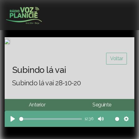
Voltar
Subindo lá vai
Subindo lá vai 28-10-20
Anterior
Seguinte
12:36
Play
Mute
Sett