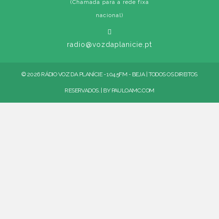
(Chamada para a rede fixa
nacional)
radio@vozdaplanicie.pt
© 2026 RÁDIO VOZ DA PLANÍCIE - 104.5FM - BEJA | TODOS OS DIREITOS
RESERVADOS. | BY
PAULOAMC.COM