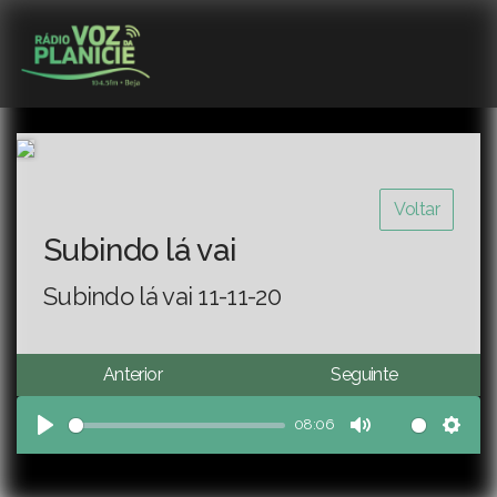
Voltar
Subindo lá vai
Subindo lá vai 11-11-20
Anterior
Seguinte
08:06
Play
Mute
Sett