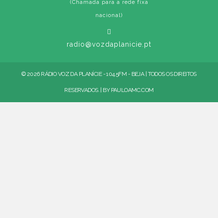
(Chamada para a rede fixa
nacional)
radio@vozdaplanicie.pt
© 2026 RÁDIO VOZ DA PLANÍCIE - 104.5FM - BEJA | TODOS OS DIREITOS
RESERVADOS. | BY
PAULOAMC.COM