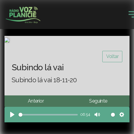
Voltar
Subindo lá vai
Subindo lá vai 18-11-20
Anterior
Seguinte
06:54
Play
Mute
Sett