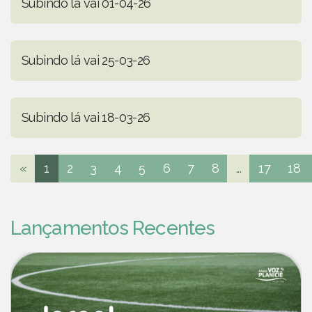
Subindo lá vai 01-04-26
Subindo lá vai 25-03-26
Subindo lá vai 18-03-26
«
1
2
3
4
5
6
7
8
...
17
18
Lançamentos Recentes