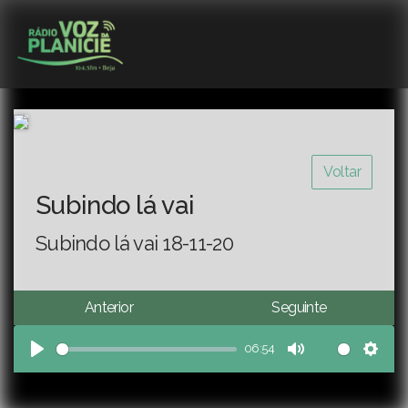
Voltar
Subindo lá vai
Subindo lá vai 18-11-20
Anterior
Seguinte
06:54
Play
Mute
Sett