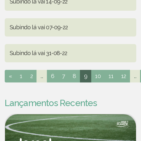
Subindo lá vai 14-09-22
Subindo lá vai 07-09-22
Subindo lá vai 31-08-22
«
1
2
...
6
7
8
9
10
11
12
...
Lançamentos Recentes