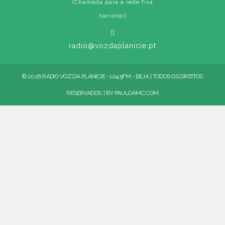
(Chamada para a rede fixa
nacional)
radio@vozdaplanicie.pt
© 2026 RÁDIO VOZ DA PLANÍCIE - 104.5FM - BEJA | TODOS OS DIREITOS
RESERVADOS. | BY
PAULOAMC.COM