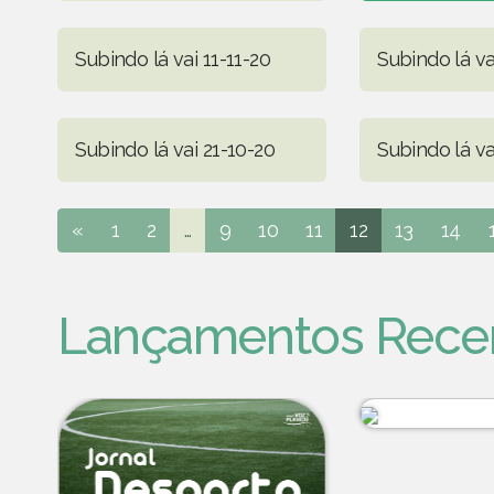
Subindo lá vai 11-11-20
Subindo lá va
Subindo lá vai 21-10-20
Subindo lá va
«
1
2
...
9
10
11
12
13
14
Lançamentos Rece