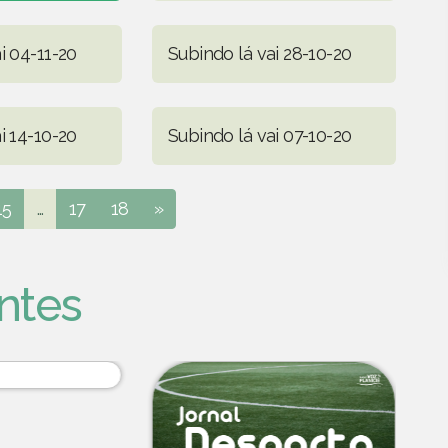
i 04-11-20
Subindo lá vai 28-10-20
i 14-10-20
Subindo lá vai 07-10-20
15
...
17
18
»
ntes