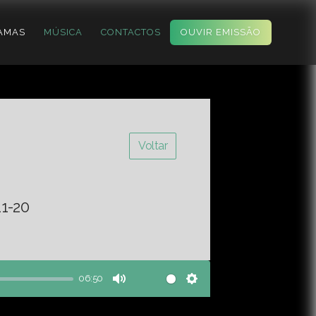
AMAS
MÚSICA
CONTACTOS
OUVIR EMISSÃO
Voltar
11-20
06:50
Mute
Settings