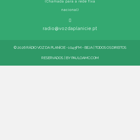
(Chamada para a rede fixa
nacional)
radio@vozdaplanicie.pt
© 2026 RÁDIO VOZ DA PLANÍCIE - 104.5FM - BEJA | TODOS OS DIREITOS
RESERVADOS. | BY
PAULOAMC.COM