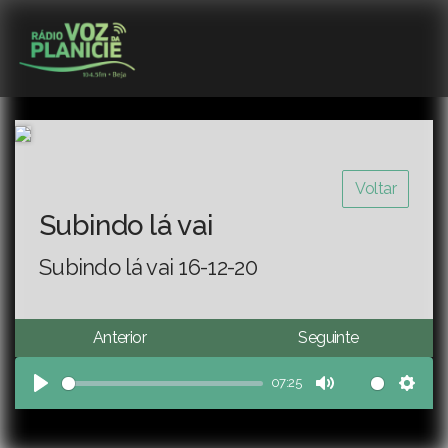
Voltar
Subindo lá vai
Subindo lá vai 16-12-20
Anterior
Seguinte
07:25
Play
Mute
Sett