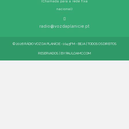
(Chamada para a rede fixa
nacional)
radio@vozdaplanicie.pt
© 2026 RÁDIO VOZ DA PLANÍCIE - 104.5FM - BEJA | TODOS OS DIREITOS
RESERVADOS. | BY
PAULOAMC.COM