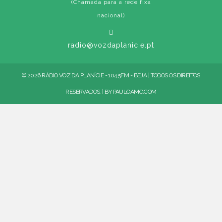
(Chamada para a rede fixa
nacional)
radio@vozdaplanicie.pt
© 2026 RÁDIO VOZ DA PLANÍCIE - 104.5FM - BEJA | TODOS OS DIREITOS
RESERVADOS. | BY
PAULOAMC.COM