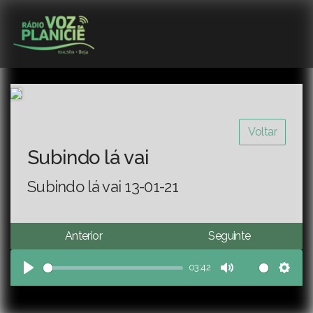
Voltar
Subindo lá vai
Subindo lá vai 13-01-21
Anterior
Seguinte
03:42
Play
Mute
Sett