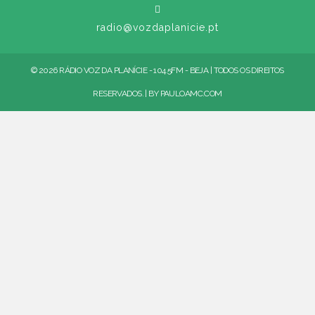
radio@vozdaplanicie.pt
© 2026 RÁDIO VOZ DA PLANÍCIE - 104.5FM - BEJA | TODOS OS DIREITOS
RESERVADOS. | BY
PAULOAMC.COM