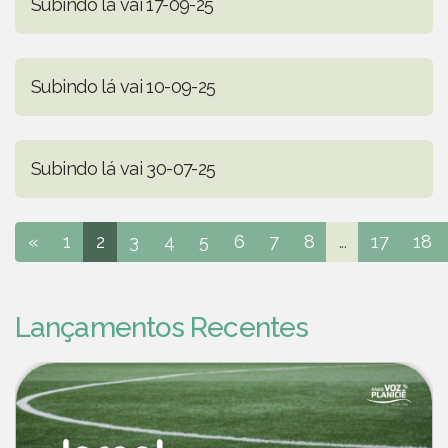
Subindo lá vai 17-09-25
Subindo lá vai 10-09-25
Subindo lá vai 30-07-25
«
1
2
3
4
5
6
7
8
...
17
18
Lançamentos Recentes