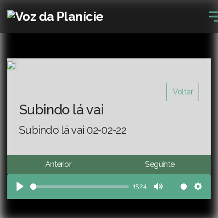
Voltar
Subindo lá vai
Subindo lá vai 02-02-22
Anterior
Seguinte
15:24
Play
Mute
Sett