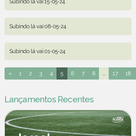
Subindo lá vai 15-05-24
Subindo lá vai 08-05-24
Subindo lá vai 01-05-24
«
1
2
3
4
5
6
7
8
...
17
18
Lançamentos Recentes