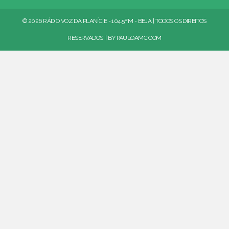
© 2026 RÁDIO VOZ DA PLANÍCIE - 104.5FM - BEJA | TODOS OS DIREITOS
RESERVADOS. | BY
PAULOAMC.COM