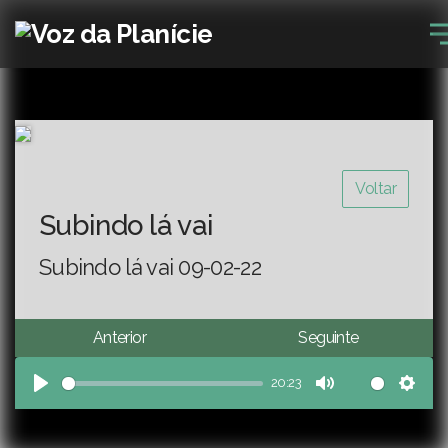
Voltar
Subindo lá vai
Subindo lá vai 09-02-22
Anterior
Seguinte
20:23
Play
Mute
Sett