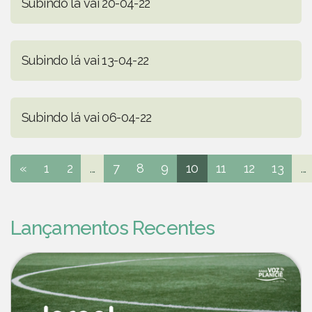
Subindo lá vai 20-04-22
Subindo lá vai 13-04-22
Subindo lá vai 06-04-22
«
1
2
...
7
8
9
10
11
12
13
...
Lançamentos Recentes