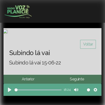
Voltar
Subindo lá vai
Subindo lá vai 15-06-22
Anterior
Seguinte
18:24
Play
Mute
Sett