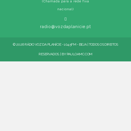
(Chamada para a rede fixa
nacional)
radio@vozdaplanicie.pt
© 2026 RÁDIO VOZ DA PLANÍCIE - 104.5FM - BEJA | TODOS OS DIREITOS
RESERVADOS. | BY
PAULOAMC.COM