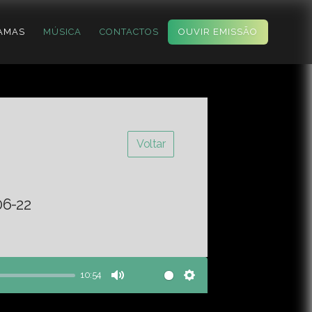
AMAS
MÚSICA
CONTACTOS
OUVIR EMISSÃO
Voltar
06-22
10:54
Mute
Settings