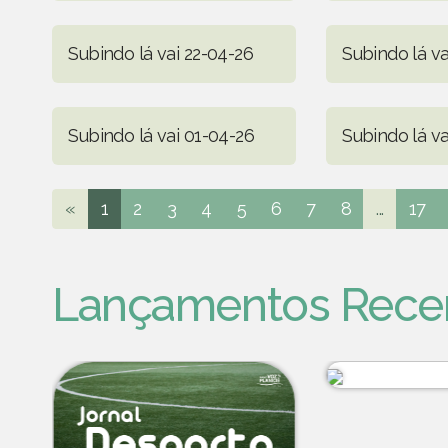
Subindo lá vai 22-04-26
Subindo lá va
Subindo lá vai 01-04-26
Subindo lá va
«
1
2
3
4
5
6
7
8
...
17
Lançamentos Rece