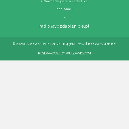
(Chamada para a rede fixa
nacional)
radio@vozdaplanicie.pt
© 2026 RÁDIO VOZ DA PLANÍCIE - 104.5FM - BEJA | TODOS OS DIREITOS
RESERVADOS. | BY
PAULOAMC.COM