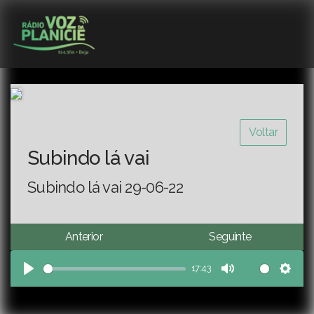
Voltar
Subindo lá vai
Subindo lá vai 29-06-22
Anterior
Seguinte
17:43
Play
Mute
Sett