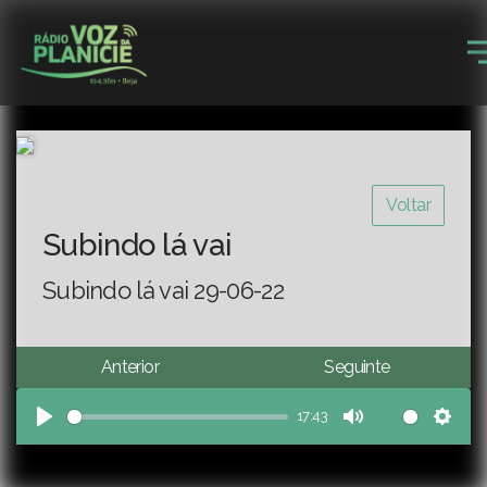
Voltar
Subindo lá vai
Subindo lá vai 29-06-22
Anterior
Seguinte
17:43
Play
Mute
Sett