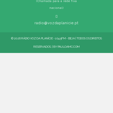
(Chamada para a rede fixa
nacional)
radio@vozdaplanicie.pt
© 2026 RÁDIO VOZ DA PLANÍCIE - 104.5FM - BEJA | TODOS OS DIREITOS
RESERVADOS. | BY
PAULOAMC.COM