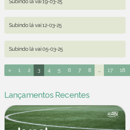
Subindo lá vai 19-03-25
Subindo lá vai 12-03-25
Subindo lá vai 05-03-25
«
1
2
3
4
5
6
7
8
...
17
18
Lançamentos Recentes