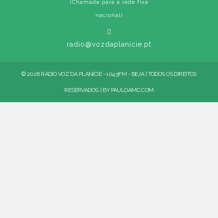
(Chamada para a rede fixa
nacional)
radio@vozdaplanicie.pt
© 2026 RÁDIO VOZ DA PLANÍCIE - 104.5FM - BEJA | TODOS OS DIREITOS
RESERVADOS. | BY
PAULOAMC.COM