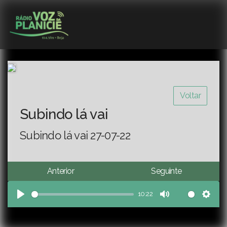
Voltar
Subindo lá vai
Subindo lá vai 27-07-22
Anterior
Seguinte
10:22
Play
Mute
Sett