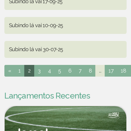
Subindo lá vai 17-09-25
Subindo lá vai 10-09-25
Subindo lá vai 30-07-25
«
1
2
3
4
5
6
7
8
...
17
18
Lançamentos Recentes