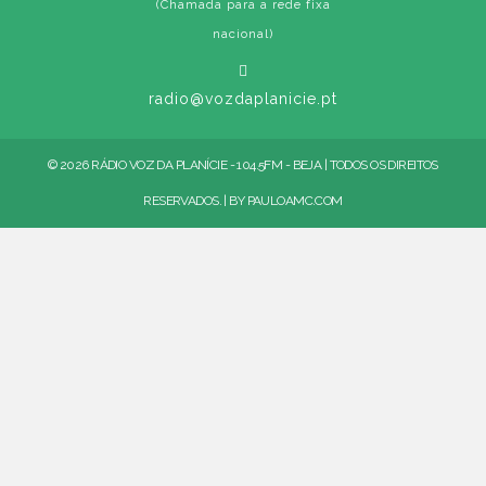
(Chamada para a rede fixa
nacional)
radio@vozdaplanicie.pt
© 2026 RÁDIO VOZ DA PLANÍCIE - 104.5FM - BEJA | TODOS OS DIREITOS
RESERVADOS. | BY
PAULOAMC.COM