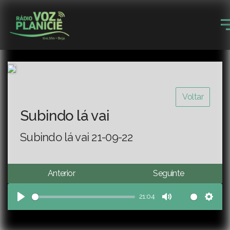
Voltar
Subindo lá vai
Subindo lá vai 21-09-22
Anterior
Seguinte
21:04
Play
Mute
Sett