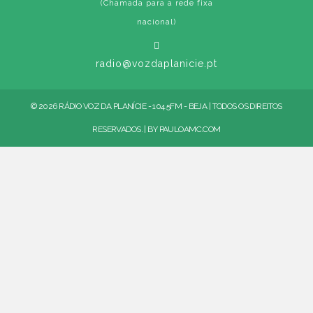
(Chamada para a rede fixa
nacional)
radio@vozdaplanicie.pt
© 2026 RÁDIO VOZ DA PLANÍCIE - 104.5FM - BEJA | TODOS OS DIREITOS
RESERVADOS. | BY
PAULOAMC.COM