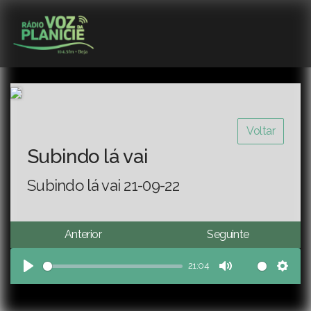
Voltar
Subindo lá vai
Subindo lá vai 21-09-22
Anterior
Seguinte
21:04
Play
Mute
Sett