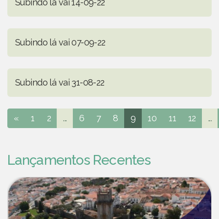
Subindo lá vai 14-09-22
Subindo lá vai 07-09-22
Subindo lá vai 31-08-22
«
1
2
...
6
7
8
9
10
11
12
...
Lançamentos Recentes