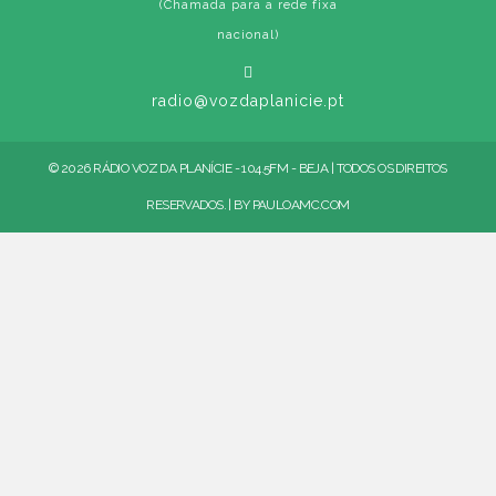
(Chamada para a rede fixa
nacional)
radio@vozdaplanicie.pt
© 2026 RÁDIO VOZ DA PLANÍCIE - 104.5FM - BEJA | TODOS OS DIREITOS
RESERVADOS. | BY
PAULOAMC.COM