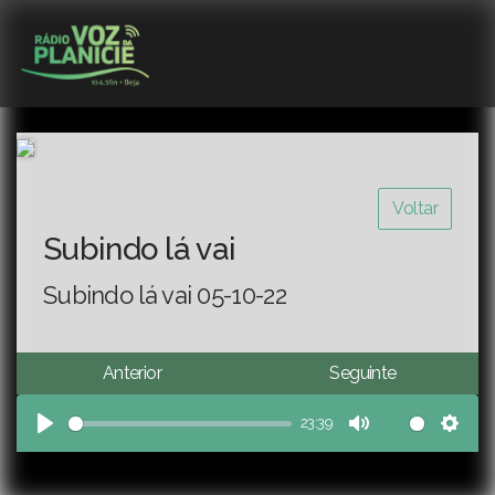
Voltar
Subindo lá vai
Subindo lá vai 05-10-22
Anterior
Seguinte
23:39
Play
Mute
Sett