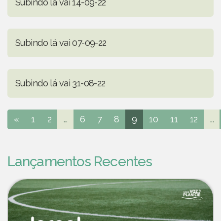
Subindo lá vai 14-09-22
Subindo lá vai 07-09-22
Subindo lá vai 31-08-22
«
1
2
...
6
7
8
9
10
11
12
...
Lançamentos Recentes