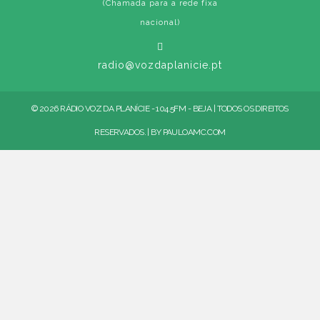
(Chamada para a rede fixa
nacional)
radio@vozdaplanicie.pt
© 2026 RÁDIO VOZ DA PLANÍCIE - 104.5FM - BEJA | TODOS OS DIREITOS
RESERVADOS. | BY
PAULOAMC.COM