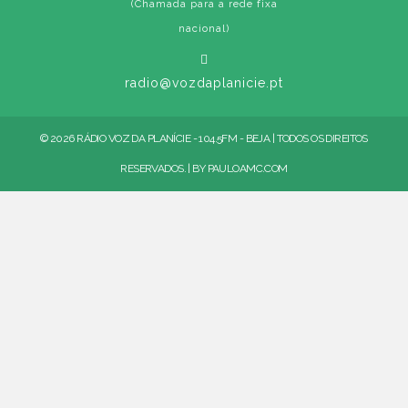
(Chamada para a rede fixa
nacional)
radio@vozdaplanicie.pt
© 2026 RÁDIO VOZ DA PLANÍCIE - 104.5FM - BEJA | TODOS OS DIREITOS
RESERVADOS. | BY
PAULOAMC.COM