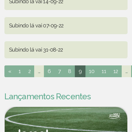
Subindo lá vai 14-09-22
Subindo lá vai 07-09-22
Subindo lá vai 31-08-22
«
1
2
...
6
7
8
9
10
11
12
...
Lançamentos Recentes