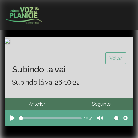
Voltar
Subindo lá vai
Subindo lá vai 26-10-22
Anterior
Seguinte
10:31
Play
Mute
Sett