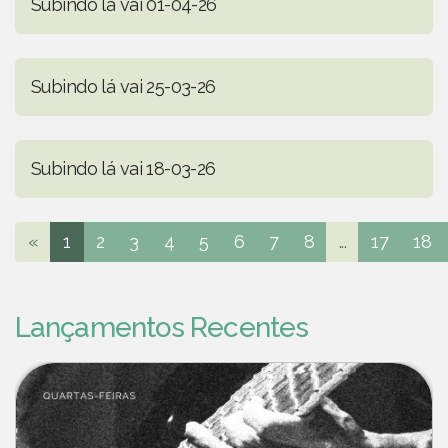
Subindo lá vai 01-04-26
Subindo lá vai 25-03-26
Subindo lá vai 18-03-26
«
1
2
3
4
5
6
7
8
...
17
18
Lançamentos Recentes