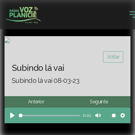
Voltar
Subindo lá vai
Subindo lá vai 08-03-23
Anterior
Seguinte
11:45
Play
Mute
Sett