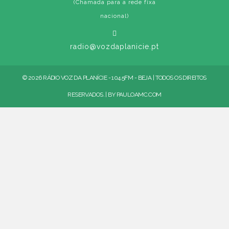
(Chamada para a rede fixa
nacional)
radio@vozdaplanicie.pt
© 2026 RÁDIO VOZ DA PLANÍCIE - 104.5FM - BEJA | TODOS OS DIREITOS
RESERVADOS. | BY
PAULOAMC.COM