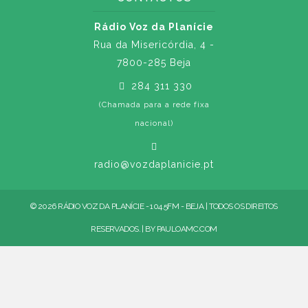
Rádio Voz da Planície
Rua da Misericórdia, 4 -
7800-285 Beja
284 311 330
(Chamada para a rede fixa
nacional)
radio@vozdaplanicie.pt
© 2026 RÁDIO VOZ DA PLANÍCIE - 104.5FM - BEJA | TODOS OS DIREITOS
RESERVADOS. | BY
PAULOAMC.COM