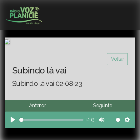
Voltar
Subindo lá vai
Subindo lá vai 02-08-23
Anterior
Seguinte
12:13
Play
Mute
Sett