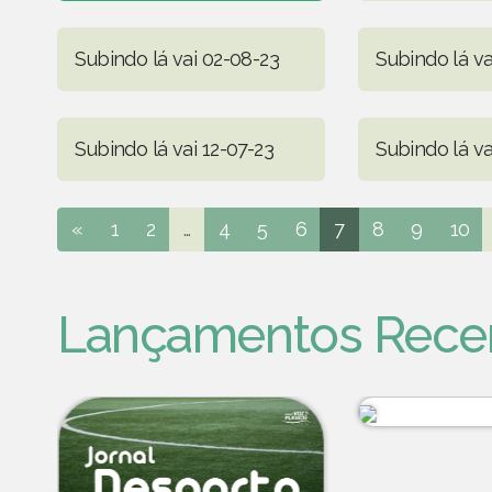
Subindo lá vai 02-08-23
Subindo lá va
Subindo lá vai 12-07-23
Subindo lá va
«
1
2
...
4
5
6
7
8
9
10
Lançamentos Rece