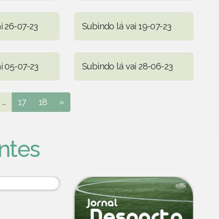
i 26-07-23
Subindo lá vai 19-07-23
i 05-07-23
Subindo lá vai 28-06-23
...
17
18
»
ntes