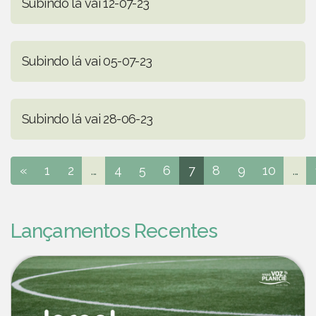
Subindo lá vai 12-07-23
Subindo lá vai 05-07-23
Subindo lá vai 28-06-23
«
1
2
...
4
5
6
7
8
9
10
...
Lançamentos Recentes