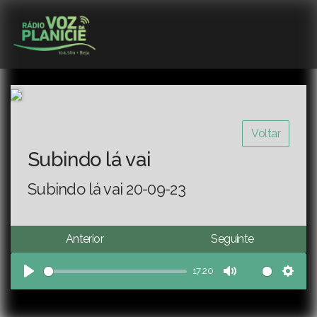
Voltar
Subindo lá vai
Subindo lá vai 20-09-23
Anterior
Seguinte
17:20
Play
Mute
Sett