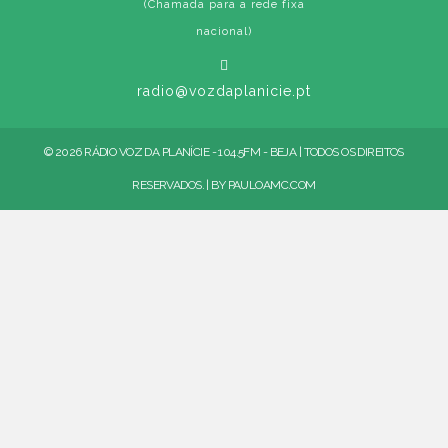
(Chamada para a rede fixa
nacional)
radio@vozdaplanicie.pt
© 2026 RÁDIO VOZ DA PLANÍCIE - 104.5FM - BEJA | TODOS OS DIREITOS
RESERVADOS. | BY
PAULOAMC.COM