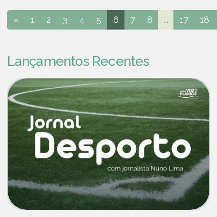
«
1
2
3
4
5
6
7
8
...
17
18
Lançamentos Recentes