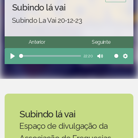
Subindo lá vai
Subindo La Vai 20-12-23
Anterior
Seguinte
22:20
Play
Mute
Sett
Subindo lá vai
Espaço de divulgação da