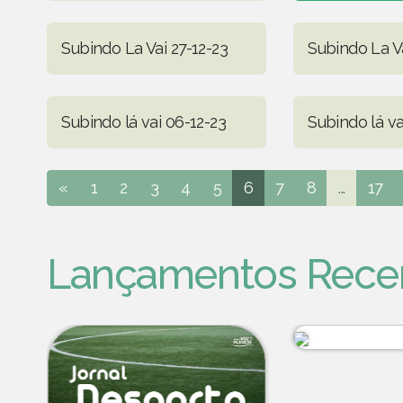
Subindo La Vai 27-12-23
Subindo La Va
Subindo lá vai 06-12-23
Subindo lá va
«
1
2
3
4
5
6
7
8
...
17
Lançamentos Rece