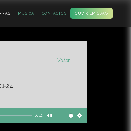
AMAS
MÚSICA
CONTACTOS
OUVIR EMISSÃO
Voltar
01-24
16:12
Mute
Settings