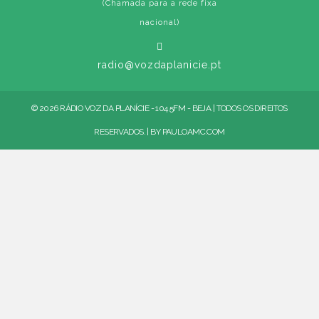
(Chamada para a rede fixa
nacional)
radio@vozdaplanicie.pt
© 2026 RÁDIO VOZ DA PLANÍCIE - 104.5FM - BEJA | TODOS OS DIREITOS
RESERVADOS. | BY
PAULOAMC.COM