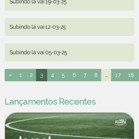
Subindo lá vai 19-03-25
Subindo lá vai 12-03-25
Subindo lá vai 05-03-25
«
1
2
3
4
5
6
7
8
...
17
18
Lançamentos Recentes