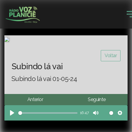
Voltar
Subindo lá vai
Subindo lá vai 01-05-24
Anterior
Seguinte
16:47
Play
Mute
Sett