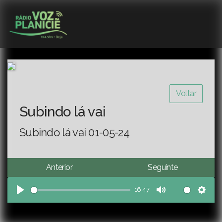
Voltar
Subindo lá vai
Subindo lá vai 01-05-24
Anterior
Seguinte
16:47
Play
Mute
Sett