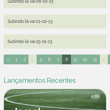
Subindo lá vai 08-02-23
Subindo lá vai 01-02-23
Subindo lá vai 25-01-23
«
1
2
...
5
6
7
8
9
10
11
...
Lançamentos Recentes