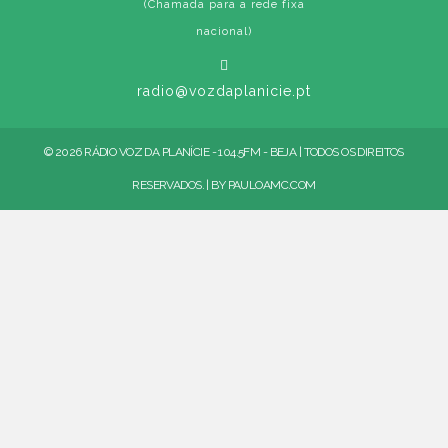
(Chamada para a rede fixa
nacional)
radio@vozdaplanicie.pt
© 2026 RÁDIO VOZ DA PLANÍCIE - 104.5FM - BEJA | TODOS OS DIREITOS
RESERVADOS. | BY
PAULOAMC.COM