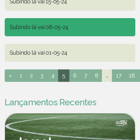
Subindo lá vai 15-05-24
Subindo lá vai 08-05-24
Subindo lá vai 01-05-24
«
1
2
3
4
5
6
7
8
...
17
18
Lançamentos Recentes