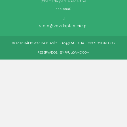
(Chamada para a rede fixa
nacional)
radio@vozdaplanicie.pt
© 2026 RÁDIO VOZ DA PLANÍCIE - 104.5FM - BEJA | TODOS OS DIREITOS
RESERVADOS. | BY
PAULOAMC.COM