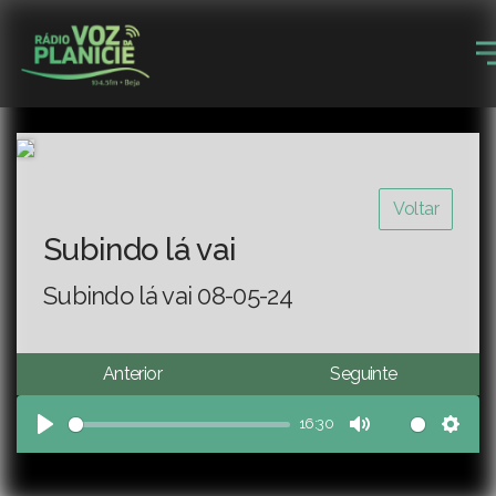
Voltar
Subindo lá vai
Subindo lá vai 08-05-24
Anterior
Seguinte
16:30
Play
Mute
Sett