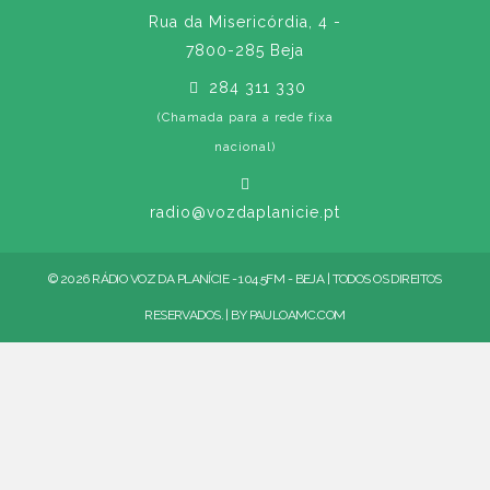
Rua da Misericórdia, 4 -
7800-285 Beja
284 311 330
(Chamada para a rede fixa
nacional)
radio@vozdaplanicie.pt
© 2026 RÁDIO VOZ DA PLANÍCIE - 104.5FM - BEJA | TODOS OS DIREITOS
RESERVADOS. | BY
PAULOAMC.COM