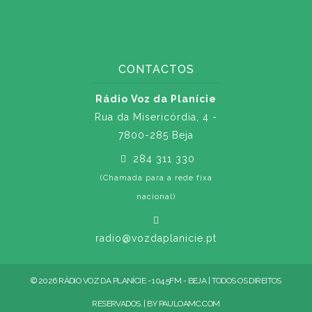
CONTACTOS
Rádio Voz da Planície
Rua da Misericórdia, 4 -
7800-285 Beja
284 311 330
(Chamada para a rede fixa
nacional)
radio@vozdaplanicie.pt
© 2026 RÁDIO VOZ DA PLANÍCIE - 104.5FM - BEJA | TODOS OS DIREITOS
RESERVADOS. | BY
PAULOAMC.COM