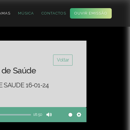
AMAS
MÚSICA
CONTACTOS
OUVIR EMISSÃO
Voltar
 de Saúde
 SAUDE 16-01-24
18:50
Mute
Settings