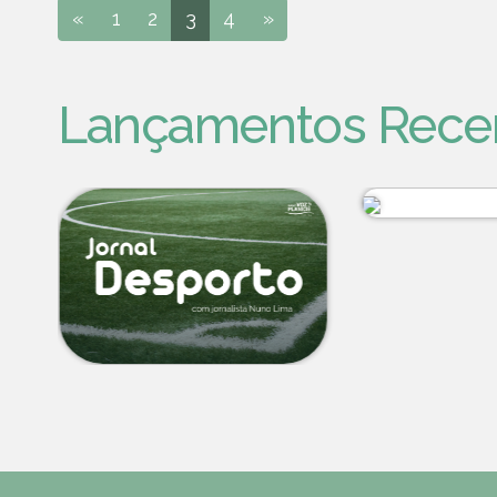
«
1
2
3
4
»
Lançamentos Rece