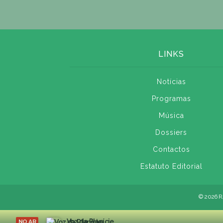
LINKS
Notícias
Programas
Música
Dossiers
Contactos
Estatuto Editorial
© 2026 R
Voz da Planície
NO AR