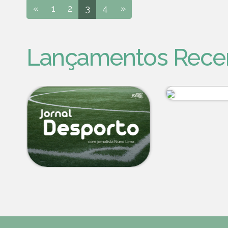
«
1
2
3
4
»
Lançamentos Rece